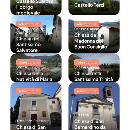
Castello Suardi e
Castello Terzi
il borgo
medievale
Arte e cultura
Arte e cultura
Monasterolo del
Endine Gaiano
Castello
Chiesa della
Chiesa del
Madonna del
Santissimo
Buon Consiglio
Salvatore
Arte e cultura
Arte e cultura
Grone
Endine Gaiano
Chiesa della
Chiesa della
Natività di Maria
Santissima Trinità
Vergine
Arte e cultura
Arte e cultura
Luzzana
Chiesa di San
Trescore Balneario
Chiesa di San
Bernardino da