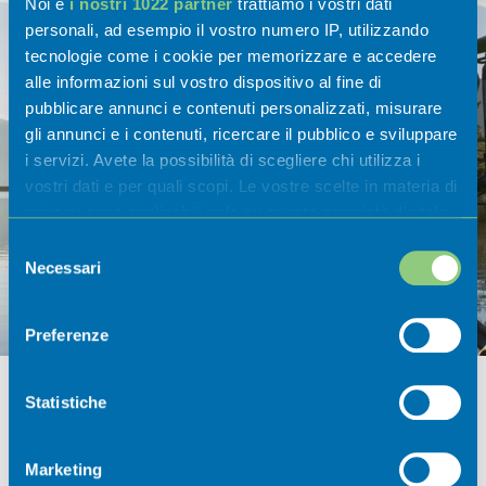
Noi e
i nostri 1022 partner
trattiamo i vostri dati
personali, ad esempio il vostro numero IP, utilizzando
tecnologie come i cookie per memorizzare e accedere
alle informazioni sul vostro dispositivo al fine di
Bike e trekking
pubblicare annunci e contenuti personalizzati, misurare
gli annunci e i contenuti, ricercare il pubblico e sviluppare
Scopri tutti i percorsi di bike e trekking
i servizi. Avete la possibilità di scegliere chi utilizza i
nel cuore meraviglioso della Val
vostri dati e per quali scopi. Le vostre scelte in materia di
Cavallina.
privacy sono applicabili solo su questa proprietà digitale
in cui avete effettuato le vostre scelte. È possibile
Selezione
modificare o revocare il proprio consenso in qualsiasi
Necessari
SCOPRI
OPUSCOLO
del
momento dalla Dichiarazione sui cookie o facendo clic
consenso
sull'icona di attivazione della privacy.
Preferenze
Con il tuo consenso, vorremmo anche:
Eventi
raccogliere informazioni sulla tua posizione
Statistiche
geografica, con un'approssimazione di qualche
metro,
Scoprili
Marketing
Identificare il tuo dispositivo, scansionandolo