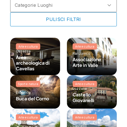
Categorie Luoghi
PULISCI FILTRI
Arte e cultura
Arte e cultura
Casazza
Ranzanico
Area
Associazione
archeologica di
Arte in Valle
Cavellas
Sport e natura
Arte e cultura
Luzzana
Entratico
Castello
Buca del Corno
Giovanelli
Arte e cultura
Arte e cultura
Bianzano
Monasterolo del
Castello