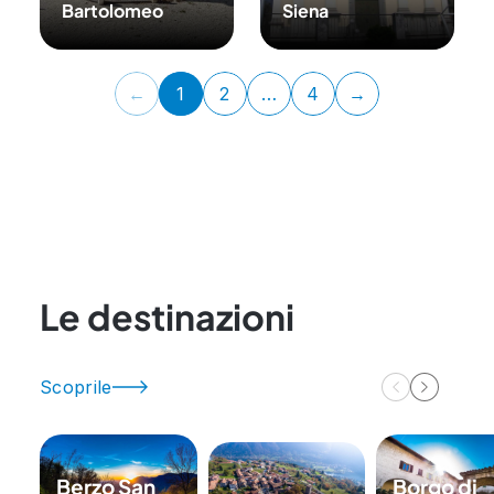
Bartolomeo
Siena
←
1
2
…
4
→
Le destinazioni
Scoprile
Berzo San
Borgo di