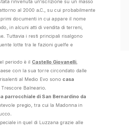
stata rinvenuta un’iscrizione su un masso
e attorno al 2000 a.C., su cui probabilmente
I primi documenti in cui appare il nome
, in alcuni atti di vendita di terreni,
 Tuttavia i resti principali risalgono
ente lotte tra le fazioni guelfe e
el periodo è il
Castello Giovanelli
,
 paese con la sua torre circondato dalle
 risalenti al Medio Evo sono
casa
n Trescore Balneario.
a parrocchiale di San Bernardino da
tevole pregio, tra cui la Madonna in
Zucco.
eciale in quel di Luzzana grazie alle