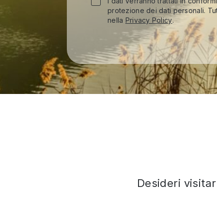
I dati verranno trattati in conform
protezione dei dati personali. Tut
nella
Privacy Policy
.
Desideri visita