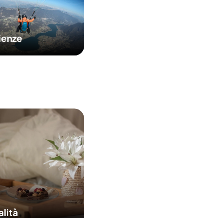
ienze
alità