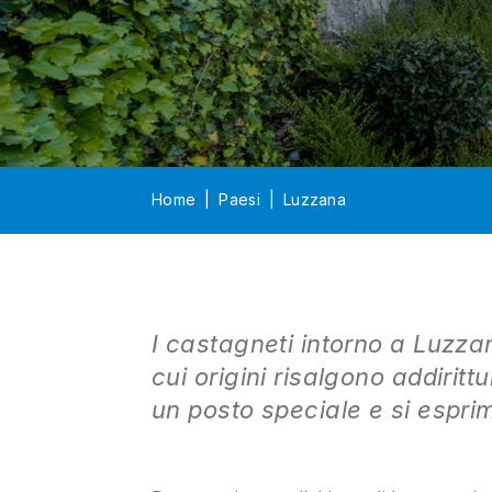
Home
Paesi
Luzzana
I castagneti intorno a Luzz
cui origini risalgono addiritt
un posto speciale e si espri