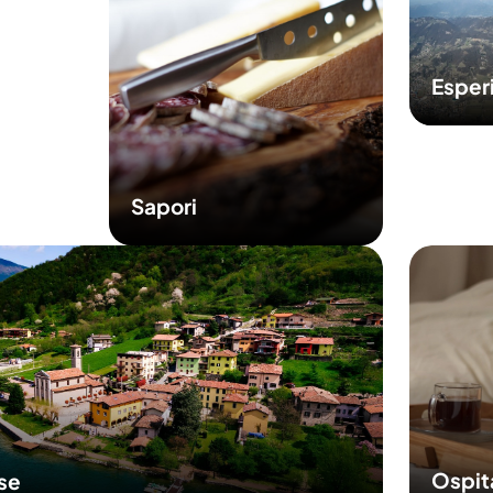
Esper
Sapori
Ospit
sse