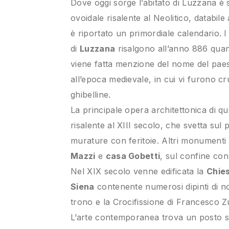
Dove oggi sorge l’abitato di Luzzana è 
ovoidale risalente al Neolitico, databil
è riportato un primordiale calendario. 
di
Luzzana
risalgono all’anno 886 quando
viene fatta menzione del nome del paese.
all’epoca medievale, in cui vi furono cru
ghibelline.
La principale opera architettonica di qu
risalente al XIII secolo, che svetta sul
murature con feritoie. Altri monumenti
Mazzi
e
casa Gobetti
, sul confine co
Nel XIX secolo venne edificata la
Chies
Siena
contenente numerosi dipinti di no
trono e la Crocifissione di Francesco 
L’arte contemporanea trova un posto sp