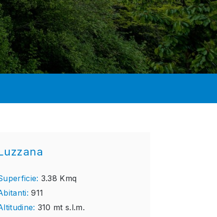
Luzzana
Superficie:
3.38 Kmq
Abitanti:
911
Altitudine:
310 mt s.l.m.