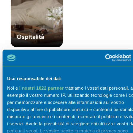
Ospitalità
Eventi
Uso responsabile dei dati
Scoprili
Noi e
i nostri 1022 partner
trattiamo i vostri dati personali, 
02-23 Ago 2026
esempio il vostro numero IP, utilizzando tecnologie come i c
per memorizzare e accedere alle informazioni sul vostro
Visita al Castello
dispositivo al fine di pubblicare annunci e contenuti personali
misurare gli annunci e i contenuti, ricercare il pubblico e svi
Monasterolo del
i servizi. Avete la possibilità di scegliere chi utilizza i vostri d
Castello
12 Ago 2026
per quali scopi. Le vostre scelte in materia di privacy sono