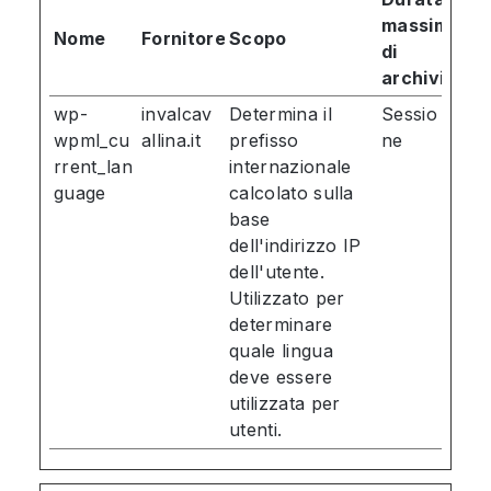
massima
Nome
Fornitore
Scopo
di
archiviazio
wp-
invalcav
Determina il
Sessio
wpml_cu
allina.it
prefisso
ne
rrent_lan
internazionale
guage
calcolato sulla
base
dell'indirizzo IP
dell'utente.
Utilizzato per
determinare
quale lingua
deve essere
utilizzata per
utenti.