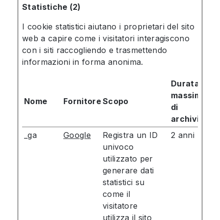
Statistiche (2)
I cookie statistici aiutano i proprietari del sito
web a capire come i visitatori interagiscono
con i siti raccogliendo e trasmettendo
informazioni in forma anonima.
Durata
massima
Nome
Fornitore
Scopo
di
archiviazio
_ga
Google
Registra un ID
2 anni
univoco
utilizzato per
generare dati
statistici su
come il
visitatore
utilizza il sito