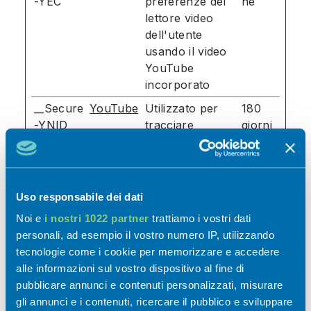
-YEC
preferenze del
ne
lettore video
dell'utente
usando il video
YouTube
incorporato
__Secure
YouTube
Utilizzato per
180
-YNID
tracciare
giorni
l'interazione
dell'utente con i
contenuti
incorporati.
Uso responsabile dei dati
LAST_R
YouTube
Utilizzato per
Sessio
Noi e
i nostri 1022 partner
trattiamo i vostri dati
ESULT_E
tracciare
ne
personali, ad esempio il vostro numero IP, utilizzando
NTRY_K
l'interazione
tecnologie come i cookie per memorizzare e accedere
EY
dell'utente con i
alle informazioni sul vostro dispositivo al fine di
contenuti
pubblicare annunci e contenuti personalizzati, misurare
incorporati.
gli annunci e i contenuti, ricercare il pubblico e sviluppare