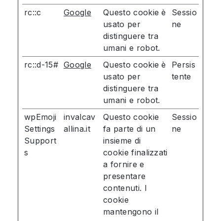
rc::c
Google
Questo cookie è
Sessio
usato per
ne
distinguere tra
umani e robot.
rc::d-15#
Google
Questo cookie è
Persis
usato per
tente
distinguere tra
umani e robot.
wpEmoji
invalcav
Questo cookie
Sessio
Settings
allina.it
fa parte di un
ne
Support
insieme di
s
cookie finalizzati
a fornire e
presentare
contenuti. I
cookie
mantengono il