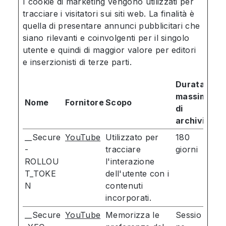
I cookie di marketing vengono utilizzati per
tracciare i visitatori sui siti web. La finalità è
quella di presentare annunci pubblicitari che
siano rilevanti e coinvolgenti per il singolo
utente e quindi di maggior valore per editori
e inserzionisti di terze parti.
Durata
massima
Nome
Fornitore
Scopo
di
archiviazio
__Secure
YouTube
Utilizzato per
180
-
tracciare
giorni
ROLLOU
l'interazione
T_TOKE
dell'utente con i
N
contenuti
incorporati.
__Secure
YouTube
Memorizza le
Sessio