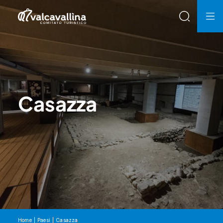
Casazza
Home
Paesi
Casazza