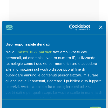
Uso responsabile dei dati
Noi e
i nostri 1022 partner
trattiamo i vostri dati
Attività
personali, ad esempio il vostro numero IP, utilizzando
tecnologie come i cookie per memorizzare e accedere
alle informazioni sul vostro dispositivo al fine di
pubblicare annunci e contenuti personalizzati, misurare
gli annunci e i contenuti, ricercare il pubblico e sviluppare
Esperienze
i servizi. Avete la possibilità di scegliere chi utilizza i
vostri dati e per quali scopi. Le vostre scelte in materia di
privacy sono applicabili solo su questa proprietà digitale
Sapori
in cui avete effettuato le vostre scelte. È possibile
Selezione