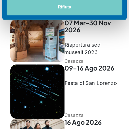
informazioni sul modo in cui utilizza il nostro sito con i
Rifiuta
nostri partner che si occupano di analisi dei dati web,
Scoprili
pubblicità e social media, i quali potrebbero combinarle
07 Mar-30 Nov
con altre informazioni che ha fornito loro o che hanno
2026
raccolto dal suo utilizzo dei loro servizi.
Riapertura sedi
museali 2026
Casazza
09-16 Ago 2026
Festa di San Lorenzo
Casazza
16 Ago 2026