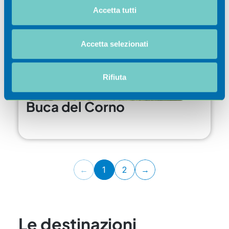
modificare o ritirare il tuo consenso in qualsiasi momento
Accetta tutti
dalla Dichiarazione sui cookie.
Utilizziamo i cookie per personalizzare contenuti ed
Accetta selezionati
annunci, per fornire funzionalità dei social media e per
analizzare il nostro traffico. Condividiamo inoltre
informazioni sul modo in cui utilizza il nostro sito con i
Rifiuta
nostri partner che si occupano di analisi dei dati web,
pubblicità e social media, i quali potrebbero combinarle
Buca del Corno
con altre informazioni che ha fornito loro o che hanno
raccolto dal suo utilizzo dei loro servizi.
←
1
2
→
Le destinazioni