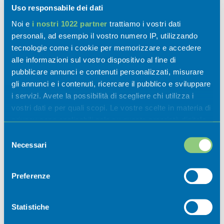
Uso responsabile dei dati
Noi e
i nostri 1022 partner
trattiamo i vostri dati
personali, ad esempio il vostro numero IP, utilizzando
Luoghi di interesse
tecnologie come i cookie per memorizzare e accedere
alle informazioni sul vostro dispositivo al fine di
pubblicare annunci e contenuti personalizzati, misurare
gli annunci e i contenuti, ricercare il pubblico e sviluppare
i servizi. Avete la possibilità di scegliere chi utilizza i
vostri dati e per quali scopi. Le vostre scelte in materia di
privacy sono applicabili solo su questa proprietà digitale
in cui avete effettuato le vostre scelte. È possibile
Ospitalità
Selezione
modificare o revocare il proprio consenso in qualsiasi
Necessari
del
momento dalla Dichiarazione sui cookie o facendo clic
consenso
sull'icona di attivazione della privacy.
Preferenze
Eventi
Con il tuo consenso, vorremmo anche:
raccogliere informazioni sulla tua posizione
Statistiche
Scoprili
geografica, con un'approssimazione di qualche