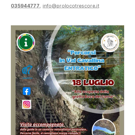
035944777
,
info@prolocotrescore.it