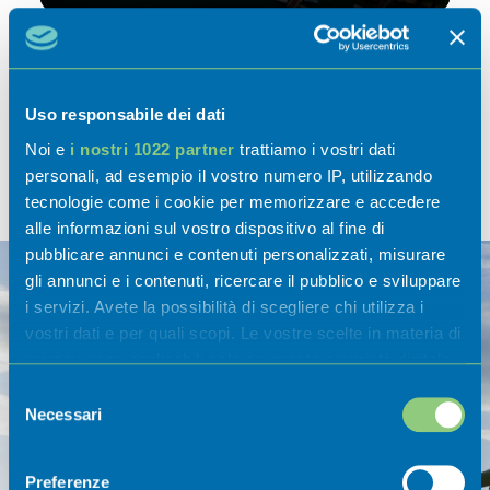
Uso responsabile dei dati
Noi e
i nostri 1022 partner
trattiamo i vostri dati
Ospitalità
personali, ad esempio il vostro numero IP, utilizzando
tecnologie come i cookie per memorizzare e accedere
alle informazioni sul vostro dispositivo al fine di
pubblicare annunci e contenuti personalizzati, misurare
gli annunci e i contenuti, ricercare il pubblico e sviluppare
i servizi. Avete la possibilità di scegliere chi utilizza i
vostri dati e per quali scopi. Le vostre scelte in materia di
privacy sono applicabili solo su questa proprietà digitale
in cui avete effettuato le vostre scelte. È possibile
Selezione
modificare o revocare il proprio consenso in qualsiasi
Necessari
del
momento dalla Dichiarazione sui cookie o facendo clic
consenso
sull'icona di attivazione della privacy.
Preferenze