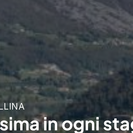
LLINA
ssima in ogni st