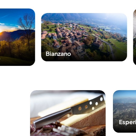
Bianzano
o
Esper