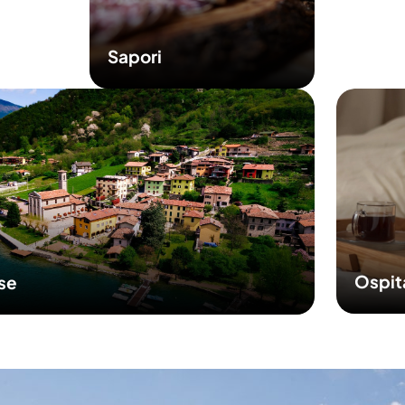
Sapori
Ospit
sse