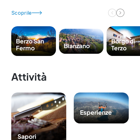
Scoprile
Berzo San
Borgo di
Bianzano
Fermo
Terzo
Attività
Esperienze
Sapori