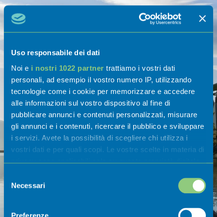
Uso responsabile dei dati
Noi e
i nostri 1022 partner
trattiamo i vostri dati
personali, ad esempio il vostro numero IP, utilizzando
tecnologie come i cookie per memorizzare e accedere
alle informazioni sul vostro dispositivo al fine di
Bike e trekking
pubblicare annunci e contenuti personalizzati, misurare
gli annunci e i contenuti, ricercare il pubblico e sviluppare
Scopri tutti i percorsi di bike e trekking
i servizi. Avete la possibilità di scegliere chi utilizza i
nel cuore meraviglioso della Val
vostri dati e per quali scopi. Le vostre scelte in materia di
Cavallina.
privacy sono applicabili solo su questa proprietà digitale
in cui avete effettuato le vostre scelte. È possibile
Selezione
modificare o revocare il proprio consenso in qualsiasi
Necessari
SCOPRI
OPUSCOLO
del
momento dalla Dichiarazione sui cookie o facendo clic
consenso
sull'icona di attivazione della privacy.
Preferenze