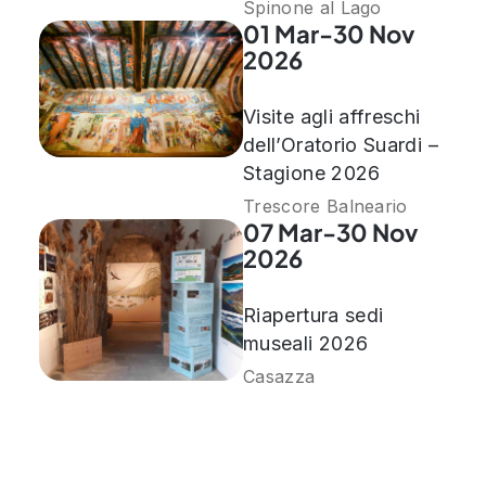
Spinone al Lago
01 Mar-30 Nov
2026
Visite agli affreschi
dell’Oratorio Suardi –
Stagione 2026
Trescore Balneario
07 Mar-30 Nov
2026
Riapertura sedi
museali 2026
Casazza