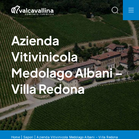
Azienda
Vitivinicola
Medolago Albani –
Villa Redona
Home
Sapori
Azienda Vitivinicola Medolago Albani – Villa Redona