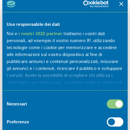
Attività
Uso responsabile dei dati
Noi e
i nostri 1022 partner
trattiamo i vostri dati
Esperienze
personali, ad esempio il vostro numero IP, utilizzando
tecnologie come i cookie per memorizzare e accedere
alle informazioni sul vostro dispositivo al fine di
Sapori
pubblicare annunci e contenuti personalizzati, misurare
gli annunci e i contenuti, ricercare il pubblico e sviluppare
i servizi. Avete la possibilità di scegliere chi utilizza i
vostri dati e per quali scopi. Le vostre scelte in materia di
privacy sono applicabili solo su questa proprietà digitale
in cui avete effettuato le vostre scelte. È possibile
Selezione
modificare o revocare il proprio consenso in qualsiasi
Necessari
del
momento dalla Dichiarazione sui cookie o facendo clic
consenso
Luoghi di interesse
sull'icona di attivazione della privacy.
Preferenze