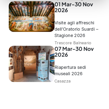
01 Mar-30 Nov
raccolto dal suo utilizzo dei loro servizi.
2026
Visite agli affreschi
dell’Oratorio Suardi –
Stagione 2026
Trescore Balneario
07 Mar-30 Nov
2026
Riapertura sedi
museali 2026
Casazza