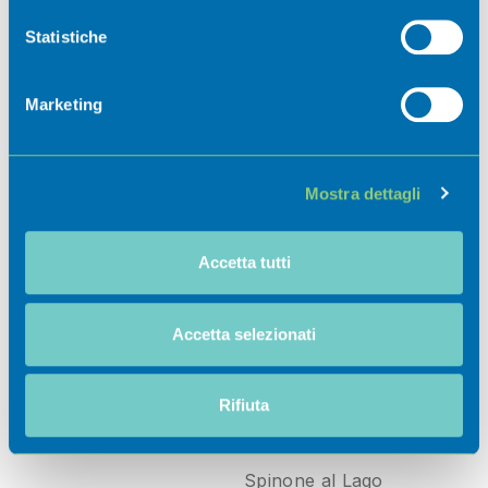
Con il tuo consenso, vorremmo anche:
raccogliere informazioni sulla tua posizione
Statistiche
geografica, con un'approssimazione di qualche
metro,
Marketing
Identificare il tuo dispositivo, scansionandolo
Ospitalità
attivamente alla ricerca di caratteristiche specifiche
(impronte digitali).
Mostra dettagli
Approfondisci come vengono elaborati i tuoi dati personali
e imposta le tue preferenze nella
sezione dettagli
. Puoi
Eventi
modificare o ritirare il tuo consenso in qualsiasi momento
Accetta tutti
dalla Dichiarazione sui cookie.
Scoprili
Utilizziamo i cookie per personalizzare contenuti ed
08 Gen-29 Ott
Accetta selezionati
annunci, per fornire funzionalità dei social media e per
2026
analizzare il nostro traffico. Condividiamo inoltre
informazioni sul modo in cui utilizza il nostro sito con i
Rifiuta
Benessere in
nostri partner che si occupano di analisi dei dati web,
movimento
pubblicità e social media, i quali potrebbero combinarle
Spinone al Lago
con altre informazioni che ha fornito loro o che hanno