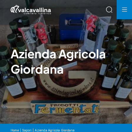
Azienda Agricola
Giordana
Home
Sapori
Azienda Agricola Giordana