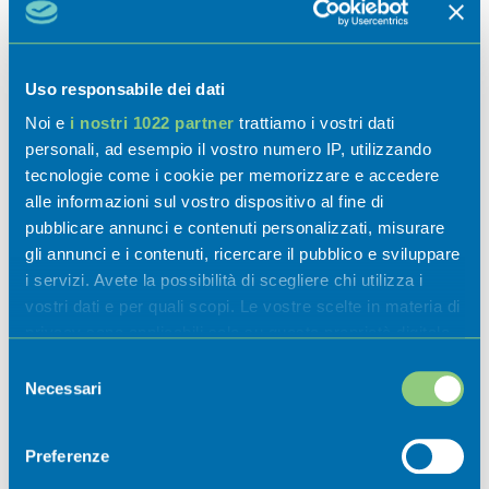
CONTATTI:
– Museo d’arte Contemporanea di Luzzana –
Uso responsabile dei dati
Donazione Meli, Via Castello, 73 – Luzzana
Noi e
i nostri 1022 partner
trattiamo i vostri dati
(BG), Isabella Misso Branca responsabile della
personali, ad esempio il vostro numero IP, utilizzando
didattica,
+39 3333020244
,
mido24@libero.it
,
tecnologie come i cookie per memorizzare e accedere
www.museoluzzana.it
;
alle informazioni sul vostro dispositivo al fine di
–
COORDINAMENTO DIDATTICO e
pubblicare annunci e contenuti personalizzati, misurare
gli annunci e i contenuti, ricercare il pubblico e sviluppare
prenotazione gite in Val Cavallina:
i servizi. Avete la possibilità di scegliere chi utilizza i
contattare Isabella Misso Branca,
+39
vostri dati e per quali scopi. Le vostre scelte in materia di
3333020244
,
mido24@libero.it
privacy sono applicabili solo su questa proprietà digitale
in cui avete effettuato le vostre scelte. È possibile
Selezione
modificare o revocare il proprio consenso in qualsiasi
Necessari
del
momento dalla Dichiarazione sui cookie o facendo clic
consenso
Contatti
sull'icona di attivazione della privacy.
Preferenze