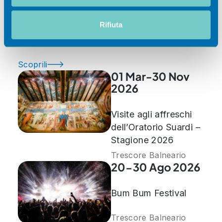
annunci, per fornire funzionalità dei social media e per
analizzare il nostro traffico. Condividiamo inoltre
informazioni sul modo in cui utilizza il nostro sito con i
Rifiuta
Eventi
nostri partner che si occupano di analisi dei dati web,
pubblicità e social media, i quali potrebbero combinarle
con altre informazioni che ha fornito loro o che hanno
Scoprili
raccolto dal suo utilizzo dei loro servizi.
01 Mar-30 Nov
2026
Visite agli affreschi
dell’Oratorio Suardi –
Stagione 2026
Trescore Balneario
20-30 Ago 2026
Bum Bum Festival
Trescore Balneario