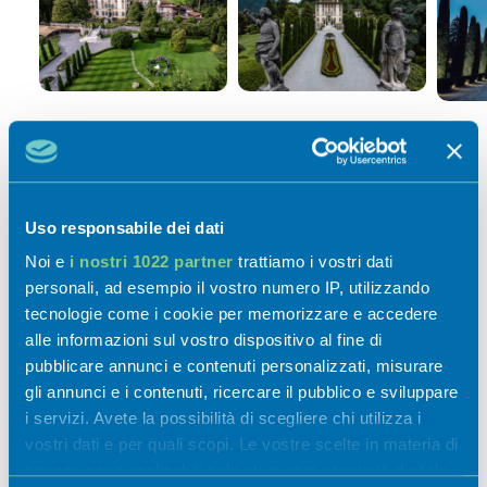
Uso responsabile dei dati
Noi e
i nostri 1022 partner
trattiamo i vostri dati
personali, ad esempio il vostro numero IP, utilizzando
tecnologie come i cookie per memorizzare e accedere
Attività
alle informazioni sul vostro dispositivo al fine di
pubblicare annunci e contenuti personalizzati, misurare
gli annunci e i contenuti, ricercare il pubblico e sviluppare
i servizi. Avete la possibilità di scegliere chi utilizza i
vostri dati e per quali scopi. Le vostre scelte in materia di
Esperienze
privacy sono applicabili solo su questa proprietà digitale