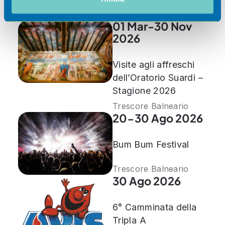
nostri partner che si occupano di analisi dei dati web,
Scoprili
pubblicità e social media, i quali potrebbero combinarle
01 Mar-30 Nov
con altre informazioni che ha fornito loro o che hanno
2026
raccolto dal suo utilizzo dei loro servizi.
Visite agli affreschi
dell’Oratorio Suardi –
Stagione 2026
Trescore Balneario
20-30 Ago 2026
Bum Bum Festival
Trescore Balneario
30 Ago 2026
6° Camminata della
Tripla A