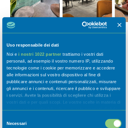
Uso responsabile dei dati
Noi e
i nostri 1022 partner
trattiamo i vostri dati
Attività
personali, ad esempio il vostro numero IP, utilizzando
tecnologie come i cookie per memorizzare e accedere
alle informazioni sul vostro dispositivo al fine di
pubblicare annunci e contenuti personalizzati, misurare
gli annunci e i contenuti, ricercare il pubblico e sviluppare
Esperienze
i servizi. Avete la possibilità di scegliere chi utilizza i
vostri dati e per quali scopi. Le vostre scelte in materia di
privacy sono applicabili solo su questa proprietà digitale
Sapori
in cui avete effettuato le vostre scelte. È possibile
Selezione
modificare o revocare il proprio consenso in qualsiasi
Necessari
del