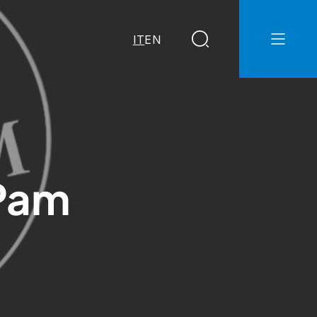
IT
EN
 Pam