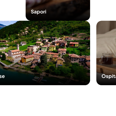
Sapori
Ospit
sse