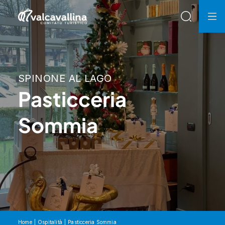
SPINONE AL LAGO
Pasticceria
Sommia
Home
Ospitalità
Pasticceria Sommia