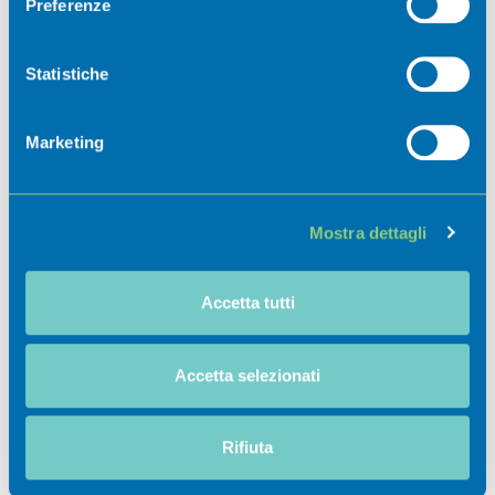
Preferenze
Luoghi di interesse
Con il tuo consenso, vorremmo anche:
raccogliere informazioni sulla tua posizione
Statistiche
geografica, con un'approssimazione di qualche
metro,
Marketing
Identificare il tuo dispositivo, scansionandolo
attivamente alla ricerca di caratteristiche specifiche
(impronte digitali).
Ospitalità
Mostra dettagli
Approfondisci come vengono elaborati i tuoi dati personali
e imposta le tue preferenze nella
sezione dettagli
. Puoi
modificare o ritirare il tuo consenso in qualsiasi momento
Accetta tutti
dalla Dichiarazione sui cookie.
Eventi
Utilizziamo i cookie per personalizzare contenuti ed
Accetta selezionati
annunci, per fornire funzionalità dei social media e per
Scoprili
analizzare il nostro traffico. Condividiamo inoltre
08 Gen-29 Ott
informazioni sul modo in cui utilizza il nostro sito con i
Rifiuta
2026
nostri partner che si occupano di analisi dei dati web,