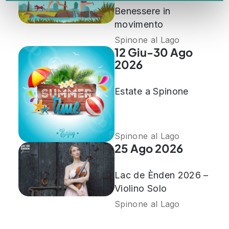
pubblicità e social media, i quali potrebbero combinarle
Benessere in
con altre informazioni che ha fornito loro o che hanno
movimento
raccolto dal suo utilizzo dei loro servizi.
Spinone al Lago
12 Giu-30 Ago
2026
Estate a Spinone
Spinone al Lago
25 Ago 2026
Lac de Ènden 2026 –
Violino Solo
Spinone al Lago