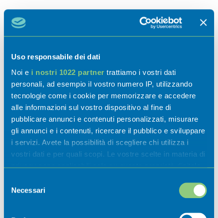
Attività
Uso responsabile dei dati
Noi e
i nostri 1022 partner
trattiamo i vostri dati
personali, ad esempio il vostro numero IP, utilizzando
tecnologie come i cookie per memorizzare e accedere
Esperienze
alle informazioni sul vostro dispositivo al fine di
pubblicare annunci e contenuti personalizzati, misurare
gli annunci e i contenuti, ricercare il pubblico e sviluppare
i servizi. Avete la possibilità di scegliere chi utilizza i
Sapori
vostri dati e per quali scopi. Le vostre scelte in materia di
privacy sono applicabili solo su questa proprietà digitale
in cui avete effettuato le vostre scelte. È possibile
Selezione
modificare o revocare il proprio consenso in qualsiasi
Necessari
del
momento dalla Dichiarazione sui cookie o facendo clic
consenso
sull'icona di attivazione della privacy.