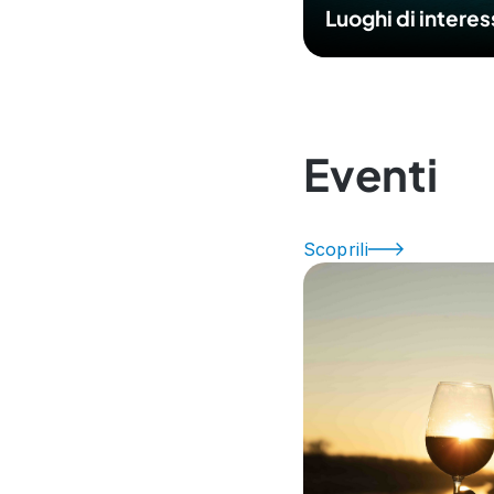
Luoghi di intere
Eventi
Scoprili