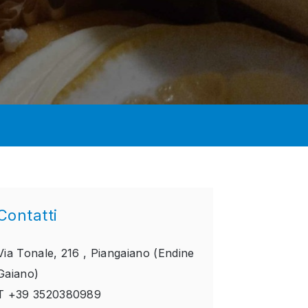
Contatti
Via Tonale, 216 ,
Piangaiano (Endine
Gaiano)
T
+39 3520380989