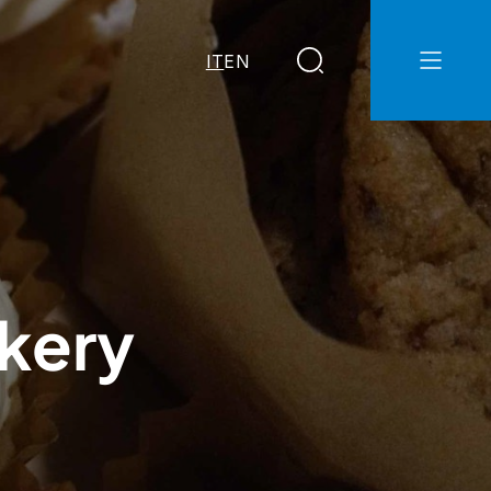
IT
EN
kery