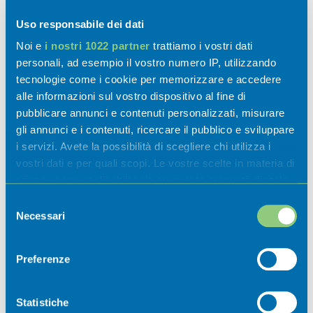
Uso responsabile dei dati
Noi e
i nostri 1022 partner
trattiamo i vostri dati
personali, ad esempio il vostro numero IP, utilizzando
tecnologie come i cookie per memorizzare e accedere
alle informazioni sul vostro dispositivo al fine di
Attività
pubblicare annunci e contenuti personalizzati, misurare
gli annunci e i contenuti, ricercare il pubblico e sviluppare
i servizi. Avete la possibilità di scegliere chi utilizza i
vostri dati e per quali scopi. Le vostre scelte in materia di
privacy sono applicabili solo su questa proprietà digitale
Esperienze
in cui avete effettuato le vostre scelte. È possibile
Selezione
modificare o revocare il proprio consenso in qualsiasi
Necessari
del
momento dalla Dichiarazione sui cookie o facendo clic
consenso
Sapori
sull'icona di attivazione della privacy.
Preferenze
Con il tuo consenso, vorremmo anche:
raccogliere informazioni sulla tua posizione
Statistiche