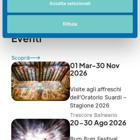
Utilizziamo i cookie per personalizzare contenuti ed
Accetta selezionati
Ospitalità
annunci, per fornire funzionalità dei social media e per
analizzare il nostro traffico. Condividiamo inoltre
informazioni sul modo in cui utilizza il nostro sito con i
Rifiuta
nostri partner che si occupano di analisi dei dati web,
Eventi
pubblicità e social media, i quali potrebbero combinarle
con altre informazioni che ha fornito loro o che hanno
raccolto dal suo utilizzo dei loro servizi.
Scoprili
01 Mar-30 Nov
2026
Visite agli affreschi
dell’Oratorio Suardi –
Stagione 2026
Trescore Balneario
20-30 Ago 2026
Bum Bum Festival