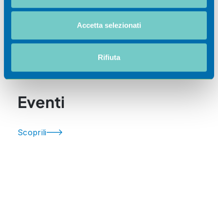
Utilizziamo i cookie per personalizzare contenuti ed
Accetta selezionati
annunci, per fornire funzionalità dei social media e per
analizzare il nostro traffico. Condividiamo inoltre
Ospitalità
informazioni sul modo in cui utilizza il nostro sito con i
Rifiuta
nostri partner che si occupano di analisi dei dati web,
pubblicità e social media, i quali potrebbero combinarle
con altre informazioni che ha fornito loro o che hanno
Eventi
raccolto dal suo utilizzo dei loro servizi.
Scoprili