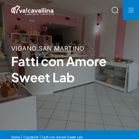
VIGANO SAN MARTINO
Fatti con Amore
Sweet Lab
Home
Ospitalità
Fatti con Amore Sweet Lab