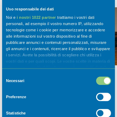
Uso responsabile dei dati
Noi e
i nostri 1022 partner
trattiamo i vostri dati
personali, ad esempio il vostro numero IP, utilizzando
tecnologie come i cookie per memorizzare e accedere
alle informazioni sul vostro dispositivo al fine di
pubblicare annunci e contenuti personalizzati, misurare
gli annunci e i contenuti, ricercare il pubblico e sviluppare
i servizi. Avete la possibilità di scegliere chi utilizza i
vostri dati e per quali scopi. Le vostre scelte in materia di
privacy sono applicabili solo su questa proprietà digitale
in cui avete effettuato le vostre scelte. È possibile
Selezione
modificare o revocare il proprio consenso in qualsiasi
Necessari
del
momento dalla Dichiarazione sui cookie o facendo clic
consenso
sull'icona di attivazione della privacy.
Preferenze
Attività
Con il tuo consenso, vorremmo anche:
raccogliere informazioni sulla tua posizione
Statistiche