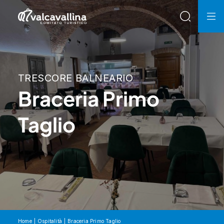
TRESCORE BALNEARIO
Braceria Primo
Taglio
Home
Ospitalità
Braceria Primo Taglio