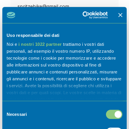
spritzebike@gmail.com
www.bedebike.com
Uso responsabile dei dati
Noi e
i nostri 1022 partner
trattiamo i vostri dati
Prenota qui
personali, ad esempio il vostro numero IP, utilizzando
Parcheggio
tecnologie come i cookie per memorizzare e accedere
Pet friendly
alle informazioni sul vostro dispositivo al fine di
Wi-Fi gratuito
pubblicare annunci e contenuti personalizzati, misurare
Accessibilità per disabili
gli annunci e i contenuti, ricercare il pubblico e sviluppare
i servizi. Avete la possibilità di scegliere chi utilizza i
vostri dati e per quali scopi. Le vostre scelte in materia di
privacy sono applicabili solo su questa proprietà digitale
in cui avete effettuato le vostre scelte. È possibile
Selezione
modificare o revocare il proprio consenso in qualsiasi
Necessari
del
momento dalla Dichiarazione sui cookie o facendo clic
consenso
sull'icona di attivazione della privacy.