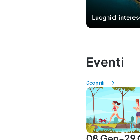
Luoghi di intere
Eventi
Scoprili
08 Gen-29 