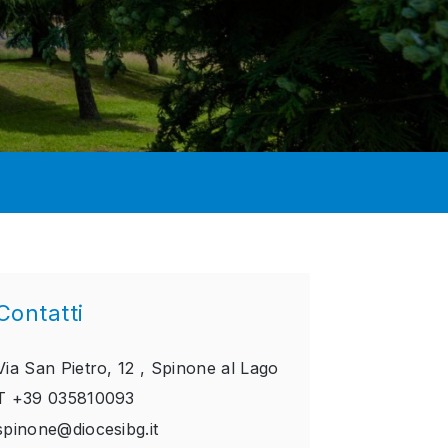
Contatti
Via San Pietro, 12 ,
Spinone al Lago
T
+39 035810093
spinone@diocesibg.it