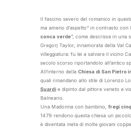
Il fascino severo del romanico in ques
ma ameno d’aspetto” in contrasto con la
conca verde
”, come descrisse in una 
Gregorj Taylor, innamorata della Val Ca
villeggiatura: fu lei a salvare il vicino
secolo scorso riportandolo all’antico s
All’interno della
Chiesa di San Pietro i
quali rimandano allo stile di Lorenzo Lot
Suardi
e dipinto dal pittore veneto e vis
Balneario.
Una Madonna con bambino,
fregi ci
1479 rendono questa chiesa un piccolo g
è diventata meta di molte giovani copp