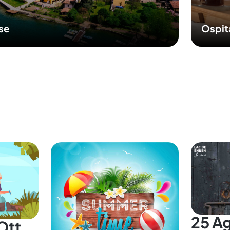
Ospit
sse
25 A
Ott