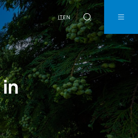
IT
EN
 in