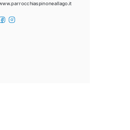
www.parrocchiaspinoneallago.it