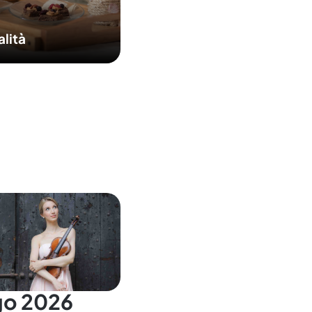
alità
go 2026