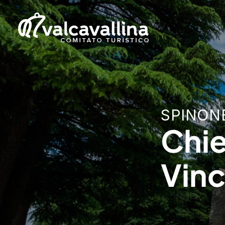
SPINON
Chie
Vinc