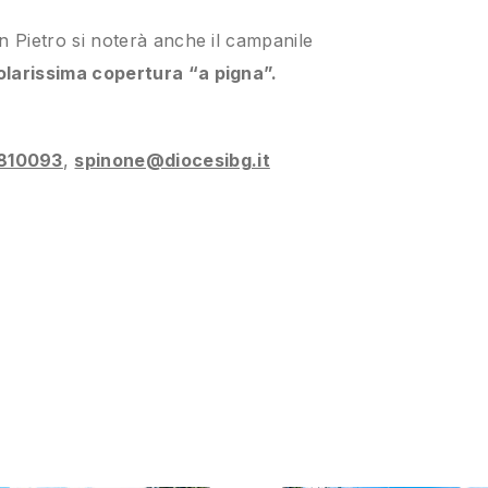
n Pietro si noterà anche il campanile
olarissima copertura “a pigna”.
810093
,
spinone@diocesibg.it