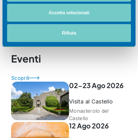
Utilizziamo i cookie per personalizzare contenuti ed
Accetta selezionati
annunci, per fornire funzionalità dei social media e per
analizzare il nostro traffico. Condividiamo inoltre
Ospitalità
informazioni sul modo in cui utilizza il nostro sito con i
Rifiuta
nostri partner che si occupano di analisi dei dati web,
pubblicità e social media, i quali potrebbero combinarle
con altre informazioni che ha fornito loro o che hanno
Eventi
raccolto dal suo utilizzo dei loro servizi.
Scoprili
02-23 Ago 2026
Visita al Castello
Monasterolo del
Castello
12 Ago 2026