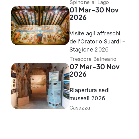
Spinone al Lago
01 Mar-30 Nov
2026
Visite agli affreschi
dell’Oratorio Suardi –
Stagione 2026
Trescore Balneario
07 Mar-30 Nov
2026
Riapertura sedi
museali 2026
Casazza