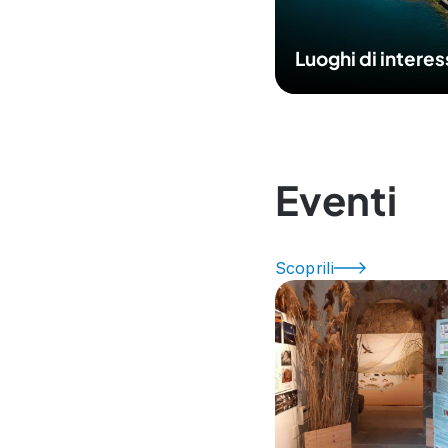
Luoghi di intere
Eventi
Scoprili