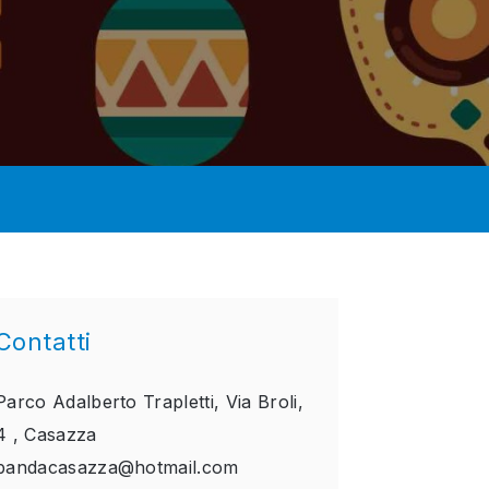
Contatti
Parco Adalberto Trapletti, Via Broli,
4 ,
Casazza
bandacasazza@hotmail.com