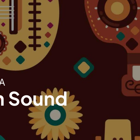
A
n Sound