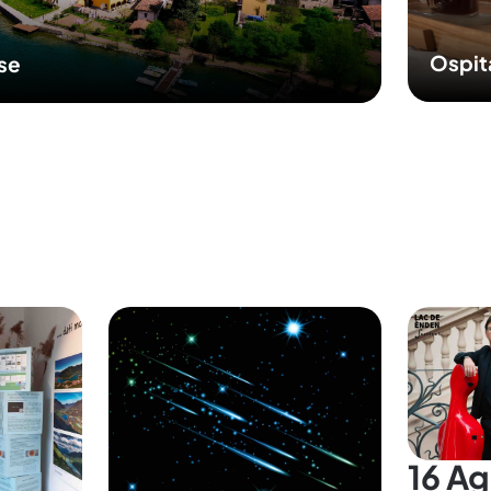
Ospit
sse
16 A