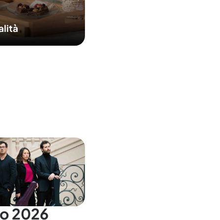
alità
go 2026