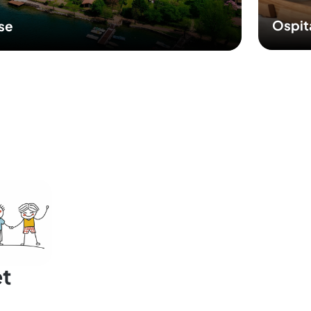
Ospit
sse
et