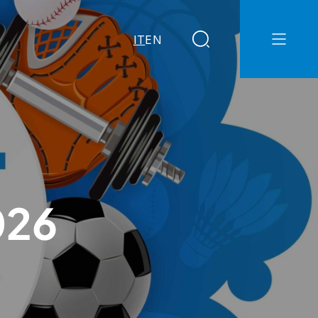
IT
EN
026