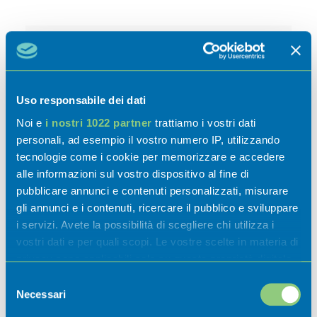
Contatti
Piazza Monte S. Michele, 1 ,
San Felice
Uso responsabile dei dati
(Endine Gaiano)
Noi e
i nostri 1022 partner
trattiamo i vostri dati
nicoletta.citaristi@cmlaghi.bg.it
personali, ad esempio il vostro numero IP, utilizzando
26 Febbraio 2026 - 19 Aprile 2026
tecnologie come i cookie per memorizzare e accedere
18:30 - 23:00
alle informazioni sul vostro dispositivo al fine di
pubblicare annunci e contenuti personalizzati, misurare
gli annunci e i contenuti, ricercare il pubblico e sviluppare
i servizi. Avete la possibilità di scegliere chi utilizza i
vostri dati e per quali scopi. Le vostre scelte in materia di
privacy sono applicabili solo su questa proprietà digitale
in cui avete effettuato le vostre scelte. È possibile
Selezione
modificare o revocare il proprio consenso in qualsiasi
Necessari
del
momento dalla Dichiarazione sui cookie o facendo clic
consenso