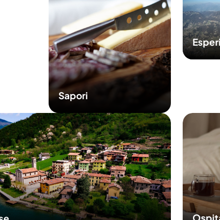
Esper
Sapori
Ospit
sse