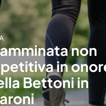
A
Camminata non
etitiva in onor
lla Bettoni in
aroni