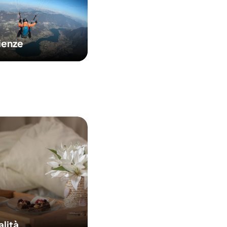
ienze
alità