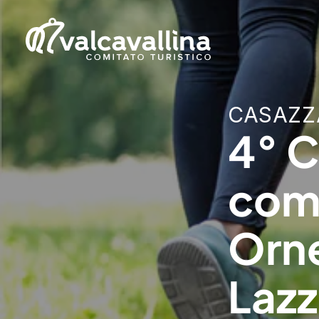
CASAZZ
4° 
comp
Orne
Lazz