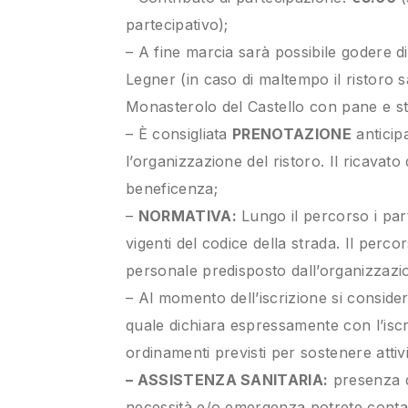
partecipativo);
– A fine marcia sarà possibile godere d
Legner (in caso di maltempo il ristoro s
Monasterolo del Castello con pane e stri
– È consigliata
PRENOTAZIONE
anticip
l’organizzazione del ristoro. Il ricavat
beneficenza;
–
NORMATIVA:
Lungo il percorso i par
vigenti del codice della strada. Il perco
personale predisposto dall’organizzazio
– Al momento dell’iscrizione si considera 
quale dichiara espressamente con l’iscri
ordinamenti previsti per sostenere attiv
– ASSISTENZA SANITARIA:
presenza d
necessità e/o emergenza potrete conta