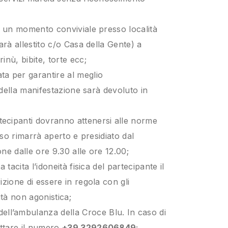
i un momento conviviale presso località
arà allestito c/o Casa della Gente) a
nù, bibite, torte ecc;
ata per garantire al meglio
o della manifestazione sarà devoluto in
tecipanti dovranno attenersi alle norme
rso rimarrà aperto e presidiato dal
ne dalle ore 9.30 alle ore 12.00;
tacita l’idoneità fisica del partecipante il
zione di essere in regola con gli
ità non agonistica;
ell’ambulanza della Croce Blu. In caso di
ttare il numero
+39 3292606849
;