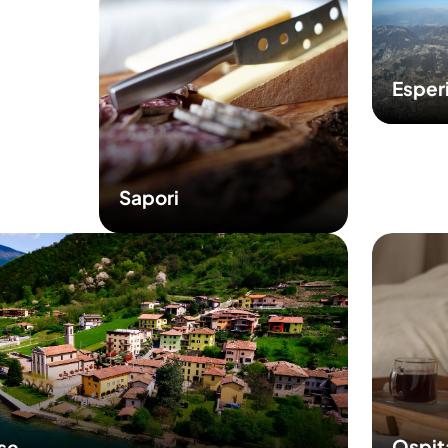
Esper
Sapori
Ospit
sse