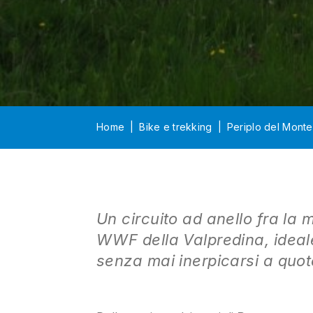
Home
Bike e trekking
Periplo del Mont
Un circuito ad anello fra la 
WWF della Valpredina, ideale
senza mai inerpicarsi a quot