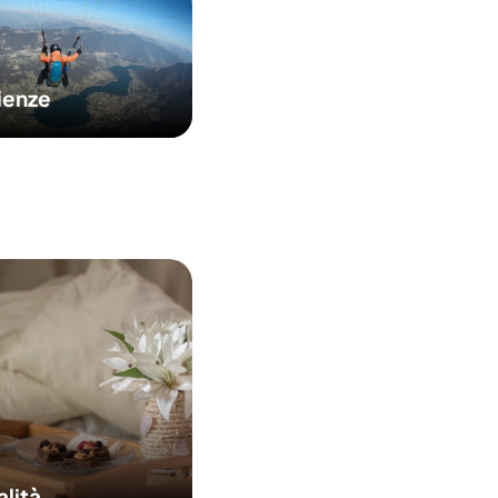
ienze
alità