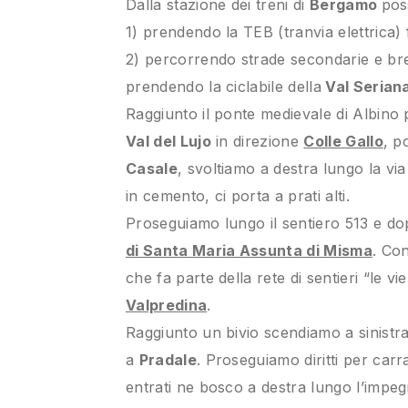
Dalla stazione dei treni di
Bergamo
pos
1) prendendo la TEB (tranvia elettrica) 
2) percorrendo strade secondarie e brev
prendendo la ciclabile della
Val Serian
Raggiunto il ponte medievale di Albino 
Val del Lujo
in direzione
Colle Gallo
, p
Casale
, svoltiamo a destra lungo la via
in cemento, ci porta a prati alti.
Proseguiamo lungo il sentiero 513 e do
di Santa Maria Assunta di Misma
. Con
che fa parte della rete di sentieri “le vi
Valpredina
.
Raggiunto un bivio scendiamo a sinistr
a
Pradale
. Proseguiamo diritti per car
entrati ne bosco a destra lungo l’impeg