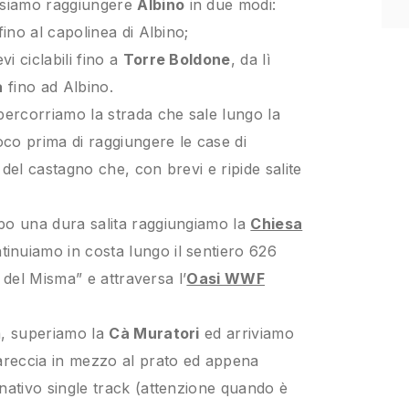
siamo raggiungere
Albino
in due modi:
fino al capolinea di Albino;
i ciclabili fino a
Torre Boldone
, da lì
a
fino ad Albino.
percorriamo la strada che sale lungo la
oco prima di raggiungere le case di
 del castagno che, con brevi e ripide salite
po una dura salita raggiungiamo la
Chiesa
tinuiamo in costa lungo il sentiero 626
e del Misma” e attraversa l’
Oasi WWF
a, superiamo la
Cà Muratori
ed arriviamo
rareccia in mezzo al prato ed appena
nativo single track (attenzione quando è