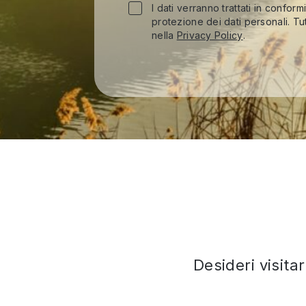
I dati verranno trattati in conform
protezione dei dati personali. Tut
nella
Privacy Policy
.
Desideri visita