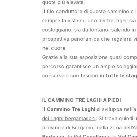
quote più elevate.
Il filo conduttore di questo cammino è l
sempre la vista su uno dei tre laghi: sia
costeggiano, sia da lontano, salendo in
prospettiva panoramica che regalerà v
nel cuore.
Grazie alla sua esposizione quasi comp
percorso garantisce un ampio soleggia
conserva il suo fascino in
tutte le stag
IL CAMMINO TRE LAGHI A PIEDI
Il
Cammino Tre Laghi
si sviluppa nell’
dei Laghi bergamaschi
. Si trova quindi 
provincia di Bergamo, nella zona dell’A
Borlezza
, la
Val Cavallina
e la
Val Ca