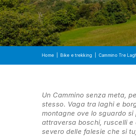
Home
Bike e trekking
Cammino Tre Lagh
Un Cammino senza meta, perc
stesso. Vaga tra laghi e borg
montagne ove lo sguardo si p
attraversa boschi, ruscelli 
severo delle falesie che si t