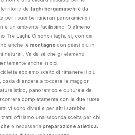
territorio dei
laghi bergamaschi
è da
a per i suoi bei itinerari panoramici e i
non è un ambiente facilissimo. O almeno
 Tre Laghi. Ci sono i laghi, sì, con dei
sono anche le
montagne
con paesi più in
i naturali. Va da sé che gli elementi
quentemente anche in bici.
cicletta abbiamo scelto di rimanere il più
le, ossia di andare a toccare la maggior
aturalistico, panoramico e culturale dei
percorrere completamente con le due ruote
tti vi sono divieti e per altri sarebbe
 tratti offriamo una seconda scelta per chi
iche
e necessaria
preparazione atletica.