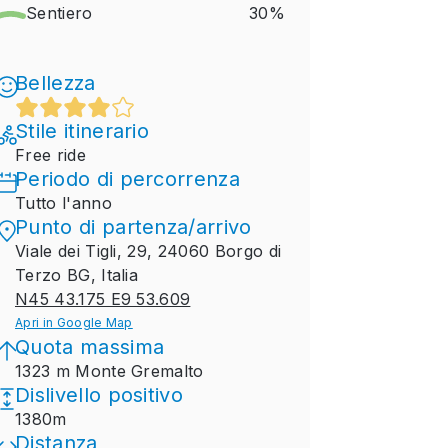
Sentiero
30%
Bellezza
Stile itinerario
Free ride
Periodo di percorrenza
Tutto l'anno
Punto di partenza/arrivo
Viale dei Tigli, 29, 24060 Borgo di
Terzo BG, Italia
N45 43.175 E9 53.609
Apri in Google Map
Quota massima
1323 m Monte Gremalto
Dislivello positivo
1380m
Distanza