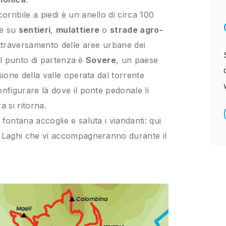
rribile a piedi è un anello di circa 100
te su
sentieri
,
mulattiere
o
strade agro-
attraversamento delle aree urbane dei
. Il punto di partenza è
Sovere
, un paese
sione della valle operata dal torrente
onfigurare là dove il ponte pedonale li
a si ritorna.
fontana accoglie e saluta i viandanti: qui
e Laghi che vi accompagneranno durante il