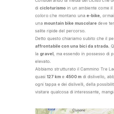
Considerando la media dei ciclisti che 
di
cicloturismo
in un ambiente come il 
coloro che montano una
e-bike
, ormai
una
mountain bike muscolare
deve ten
salite ripide del percorso.
Detto questo chiariamo subito che il 
affrontabile con una bici da strada.
Q
la
gravel
, ma essendo in possesso di pre
elevato.
Abbiamo strutturato il Cammino Tre Lag
quasi
127 km
e
4500 m
di dislivello, a
ogni tappa e dei dislivelli, della possibi
visitare qualcosa di interessante, mangia