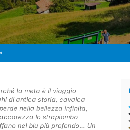
i
hé la meta è il viaggio
hi di antica storia, cavalca
erde nella bellezza infinita,
e accarezza lo strapiombo
uffano nel blu più profondo… Un