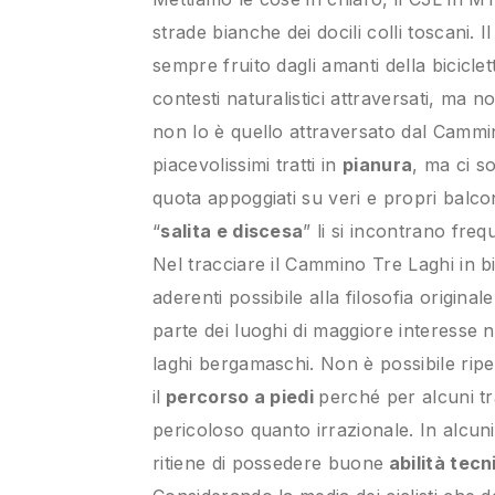
strade bianche dei docili colli toscani. Il 
sempre fruito dagli amanti della biciclett
contesti naturalistici attraversati, ma 
non lo è quello attraversato dal Cammino
piacevolissimi tratti in
pianura
, ma ci 
quota appoggiati su veri e propri balcon
“
salita e discesa
” li si incontrano fre
Nel tracciare il Cammino Tre Laghi in bi
aderenti possibile alla filosofia origina
parte dei luoghi di maggiore interesse n
laghi bergamaschi. Non è possibile ri
il
percorso a piedi
perché per alcuni tra
pericoloso quanto irrazionale. In alcuni
ritiene di possedere buone
abilità tecn