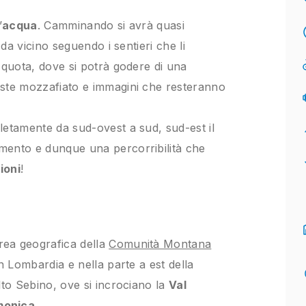
’
acqua
. Camminando si avrà quasi
 da vicino seguendo i sentieri che li
 quota, dove si potrà godere di una
iste mozzafiato e immagini che resteranno
letamente da sud-ovest a sud, sud-est il
mento e dunque una percorribilità che
ioni
!
area geografica della
Comunità Montana
in Lombardia e nella parte a est della
lto Sebino, ove si incrociano la
Val
monica
.