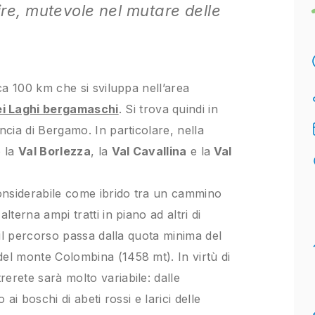
re, mutevole nel mutare delle
rca 100 km che si sviluppa nell’area
i Laghi bergamaschi
. Si trova quindi in
ncia di Bergamo. In particolare, nella
o la
Val Borlezza
, la
Val Cavallina
e la
Val
onsiderabile come ibrido tra un cammino
alterna ampi tratti in piano ad altri di
, il percorso passa dalla quota minima del
del monte Colombina (1458 mt). In virtù di
erete sarà molto variabile: dalle
o ai boschi di abeti rossi e larici delle