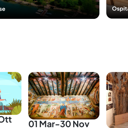
Ospit
sse
Ott
01 Mar-30 Nov