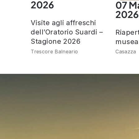
2026
07 M
2026
Visite agli affreschi
dell’Oratorio Suardi –
Riaper
Stagione 2026
museal
Trescore Balneario
Casazza