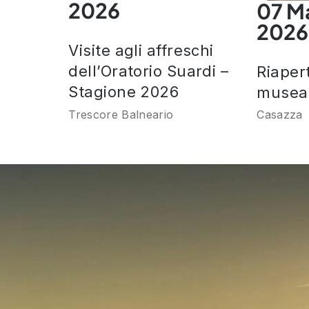
2026
07 M
2026
Visite agli affreschi
dell’Oratorio Suardi –
Riaper
Stagione 2026
museal
Trescore Balneario
Casazza