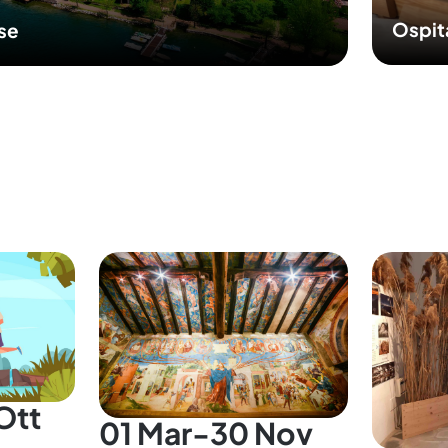
Ospit
sse
Ott
01 Mar-30 Nov