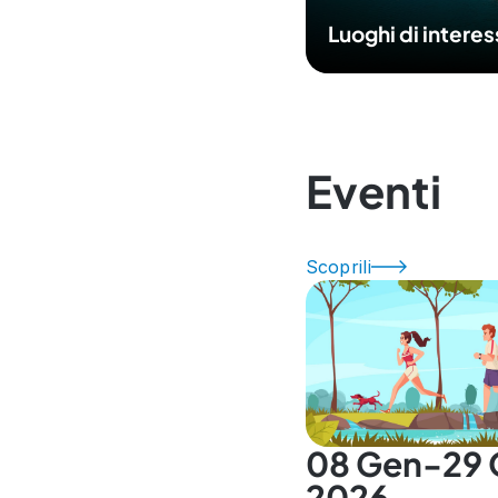
Luoghi di intere
Eventi
Scoprili
08 Gen-29 
2026