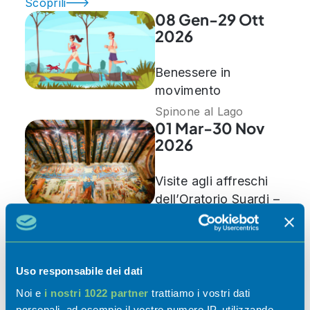
Scoprili
08 Gen-29 Ott
2026
Benessere in
movimento
Spinone al Lago
01 Mar-30 Nov
2026
Visite agli affreschi
dell’Oratorio Suardi –
Stagione 2026
Trescore Balneario
07 Mar-30 Nov
2026
Uso responsabile dei dati
Noi e
i nostri 1022 partner
trattiamo i vostri dati
Riapertura sedi
personali, ad esempio il vostro numero IP, utilizzando