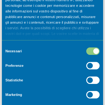
museali 2026
tecnologie come i cookie per memorizzare e accedere
alle informazioni sul vostro dispositivo al fine di
Casazza
pubblicare annunci e contenuti personalizzati, misurare
gli annunci e i contenuti, ricercare il pubblico e sviluppare
i servizi. Avete la possibilità di scegliere chi utilizza i
vostri dati e per quali scopi. Le vostre scelte in materia di
privacy sono applicabili solo su questa proprietà digitale
in cui avete effettuato le vostre scelte. È possibile
Selezione
modificare o revocare il proprio consenso in qualsiasi
Necessari
del
momento dalla Dichiarazione sui cookie o facendo clic
consenso
sull'icona di attivazione della privacy.
Preferenze
Newsletter
Con il tuo consenso, vorremmo anche:
raccogliere informazioni sulla tua posizione
Statistiche
geografica, con un'approssimazione di qualche
Iscriviti ora alla nostra newsletter per
metro,
non perdere nessuna novità dal mondo
Marketing
Identificare il tuo dispositivo, scansionandolo
della Val Cavallina.
attivamente alla ricerca di caratteristiche specifiche