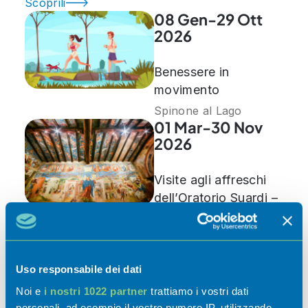
Scoprili
08 Gen-29 Ott
2026
Benessere in
movimento
Spinone al Lago
01 Mar-30 Nov
2026
Visite agli affreschi
dell’Oratorio Suardi –
Stagione 2026
Trescore Balneario
07 Mar-30 Nov
2026
Uso responsabile dei dati
Noi e
i nostri 1022 partner
trattiamo i vostri dati
Riapertura sedi
personali, ad esempio il vostro numero IP, utilizzando