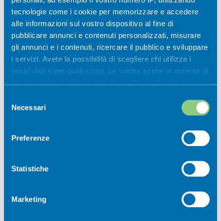
museali 2026
tecnologie come i cookie per memorizzare e accedere
alle informazioni sul vostro dispositivo al fine di
Casazza
pubblicare annunci e contenuti personalizzati, misurare
gli annunci e i contenuti, ricercare il pubblico e sviluppare
i servizi. Avete la possibilità di scegliere chi utilizza i
vostri dati e per quali scopi. Le vostre scelte in materia di
privacy sono applicabili solo su questa proprietà digitale
in cui avete effettuato le vostre scelte. È possibile
Selezione
modificare o revocare il proprio consenso in qualsiasi
Necessari
del
momento dalla Dichiarazione sui cookie o facendo clic
consenso
sull'icona di attivazione della privacy.
Preferenze
Newsletter
Con il tuo consenso, vorremmo anche:
raccogliere informazioni sulla tua posizione
Statistiche
geografica, con un'approssimazione di qualche
Iscriviti ora alla nostra newsletter per
metro,
non perdere nessuna novità dal mondo
Marketing
Identificare il tuo dispositivo, scansionandolo
della Val Cavallina.
attivamente alla ricerca di caratteristiche specifiche