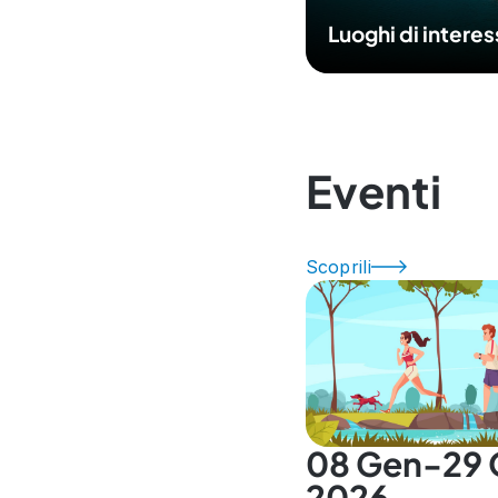
Luoghi di intere
Eventi
Scoprili
08 Gen-29 
2026