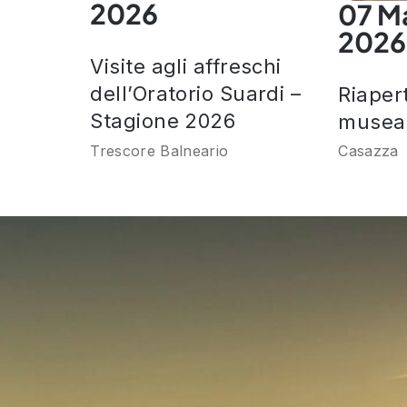
2026
07 M
2026
Visite agli affreschi
dell’Oratorio Suardi –
Riaper
Stagione 2026
museal
Trescore Balneario
Casazza