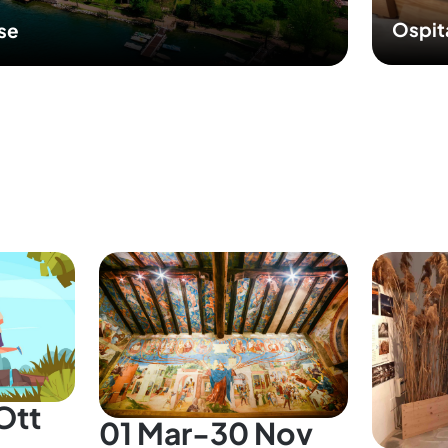
Ospit
sse
Ott
01 Mar-30 Nov