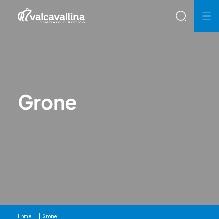
Grone
Home
Grone