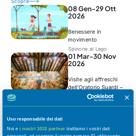
Scoprili
08 Gen-29 Ott
2026
Benessere in
movimento
Spinone al Lago
01 Mar-30 Nov
2026
Visite agli affreschi
dell’Oratorio Suardi –
Stagione 2026
Trescore Balneario
07 Mar-30 Nov
2026
Uso responsabile dei dati
Noi e
i nostri 1022 partner
trattiamo i vostri dati
Riapertura sedi
personali, ad esempio il vostro numero IP, utilizzando