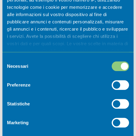
museali 2026
tecnologie come i cookie per memorizzare e accedere
alle informazioni sul vostro dispositivo al fine di
Casazza
pubblicare annunci e contenuti personalizzati, misurare
gli annunci e i contenuti, ricercare il pubblico e sviluppare
i servizi. Avete la possibilità di scegliere chi utilizza i
vostri dati e per quali scopi. Le vostre scelte in materia di
privacy sono applicabili solo su questa proprietà digitale
in cui avete effettuato le vostre scelte. È possibile
Selezione
modificare o revocare il proprio consenso in qualsiasi
Necessari
del
momento dalla Dichiarazione sui cookie o facendo clic
consenso
sull'icona di attivazione della privacy.
Preferenze
Newsletter
Con il tuo consenso, vorremmo anche:
raccogliere informazioni sulla tua posizione
Statistiche
geografica, con un'approssimazione di qualche
Iscriviti ora alla nostra newsletter per
metro,
non perdere nessuna novità dal mondo
Marketing
Identificare il tuo dispositivo, scansionandolo
della Val Cavallina.
attivamente alla ricerca di caratteristiche specifiche