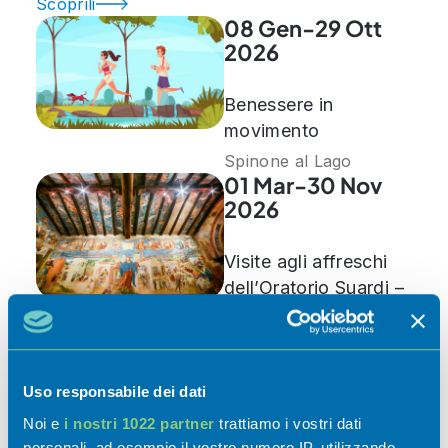
Scoprili
08 Gen-29 Ott
2026
Benessere in
movimento
Spinone al Lago
01 Mar-30 Nov
2026
Visite agli affreschi
dell’Oratorio Suardi –
Stagione 2026
Trescore Balneario
07 Mar-30 Nov
2026
Uso responsabile dei dati
Noi e
i nostri 1022 partner
trattiamo i vostri dati
Riapertura sedi
personali, ad esempio il vostro numero IP, utilizzando