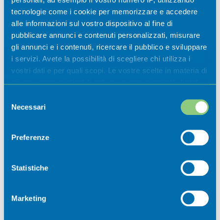
museali 2026
tecnologie come i cookie per memorizzare e accedere
alle informazioni sul vostro dispositivo al fine di
Casazza
pubblicare annunci e contenuti personalizzati, misurare
gli annunci e i contenuti, ricercare il pubblico e sviluppare
i servizi. Avete la possibilità di scegliere chi utilizza i
vostri dati e per quali scopi. Le vostre scelte in materia di
privacy sono applicabili solo su questa proprietà digitale
in cui avete effettuato le vostre scelte. È possibile
Selezione
modificare o revocare il proprio consenso in qualsiasi
Necessari
del
momento dalla Dichiarazione sui cookie o facendo clic
consenso
sull'icona di attivazione della privacy.
Preferenze
Newsletter
Con il tuo consenso, vorremmo anche:
raccogliere informazioni sulla tua posizione
Statistiche
geografica, con un'approssimazione di qualche
Iscriviti ora alla nostra newsletter per
metro,
non perdere nessuna novità dal mondo
Marketing
Identificare il tuo dispositivo, scansionandolo
della Val Cavallina.
attivamente alla ricerca di caratteristiche specifiche