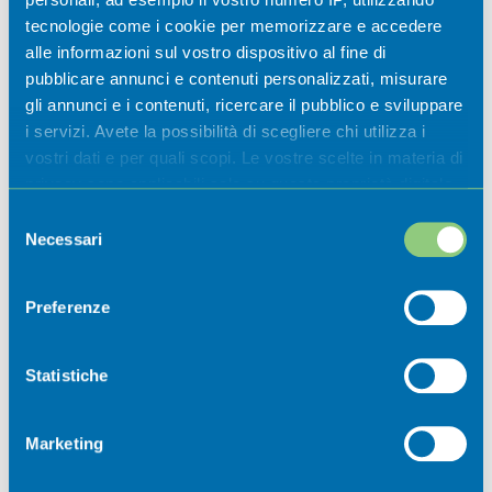
museali 2026
tecnologie come i cookie per memorizzare e accedere
alle informazioni sul vostro dispositivo al fine di
Casazza
pubblicare annunci e contenuti personalizzati, misurare
gli annunci e i contenuti, ricercare il pubblico e sviluppare
i servizi. Avete la possibilità di scegliere chi utilizza i
vostri dati e per quali scopi. Le vostre scelte in materia di
privacy sono applicabili solo su questa proprietà digitale
in cui avete effettuato le vostre scelte. È possibile
Selezione
modificare o revocare il proprio consenso in qualsiasi
Necessari
del
momento dalla Dichiarazione sui cookie o facendo clic
consenso
sull'icona di attivazione della privacy.
Preferenze
Newsletter
Con il tuo consenso, vorremmo anche:
raccogliere informazioni sulla tua posizione
Statistiche
geografica, con un'approssimazione di qualche
Iscriviti ora alla nostra newsletter per
metro,
non perdere nessuna novità dal mondo
Marketing
Identificare il tuo dispositivo, scansionandolo
della Val Cavallina.
attivamente alla ricerca di caratteristiche specifiche