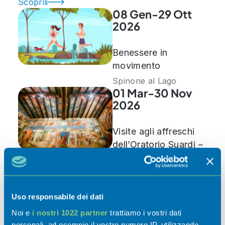
Scoprili
08 Gen-29 Ott
2026
Benessere in
movimento
Spinone al Lago
01 Mar-30 Nov
2026
Visite agli affreschi
dell’Oratorio Suardi –
Stagione 2026
Trescore Balneario
07 Mar-30 Nov
2026
Uso responsabile dei dati
Noi e
i nostri 1022 partner
trattiamo i vostri dati
Riapertura sedi
personali, ad esempio il vostro numero IP, utilizzando