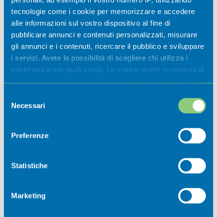
museali 2026
tecnologie come i cookie per memorizzare e accedere
alle informazioni sul vostro dispositivo al fine di
Casazza
pubblicare annunci e contenuti personalizzati, misurare
gli annunci e i contenuti, ricercare il pubblico e sviluppare
i servizi. Avete la possibilità di scegliere chi utilizza i
vostri dati e per quali scopi. Le vostre scelte in materia di
privacy sono applicabili solo su questa proprietà digitale
in cui avete effettuato le vostre scelte. È possibile
Selezione
modificare o revocare il proprio consenso in qualsiasi
Necessari
del
momento dalla Dichiarazione sui cookie o facendo clic
consenso
sull'icona di attivazione della privacy.
Preferenze
Newsletter
Con il tuo consenso, vorremmo anche:
raccogliere informazioni sulla tua posizione
Statistiche
geografica, con un'approssimazione di qualche
Iscriviti ora alla nostra newsletter per
metro,
non perdere nessuna novità dal mondo
Marketing
Identificare il tuo dispositivo, scansionandolo
della Val Cavallina.
attivamente alla ricerca di caratteristiche specifiche