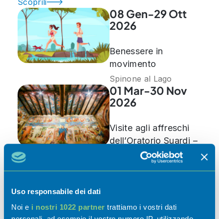
Scoprili
08 Gen-29 Ott
2026
Benessere in
movimento
Spinone al Lago
01 Mar-30 Nov
2026
Visite agli affreschi
dell’Oratorio Suardi –
Stagione 2026
Trescore Balneario
07 Mar-30 Nov
2026
Uso responsabile dei dati
Noi e
i nostri 1022 partner
trattiamo i vostri dati
Riapertura sedi
personali, ad esempio il vostro numero IP, utilizzando