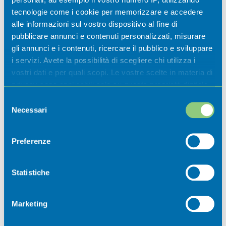
museali 2026
tecnologie come i cookie per memorizzare e accedere
alle informazioni sul vostro dispositivo al fine di
Casazza
pubblicare annunci e contenuti personalizzati, misurare
gli annunci e i contenuti, ricercare il pubblico e sviluppare
i servizi. Avete la possibilità di scegliere chi utilizza i
vostri dati e per quali scopi. Le vostre scelte in materia di
privacy sono applicabili solo su questa proprietà digitale
in cui avete effettuato le vostre scelte. È possibile
Selezione
modificare o revocare il proprio consenso in qualsiasi
Necessari
del
momento dalla Dichiarazione sui cookie o facendo clic
consenso
sull'icona di attivazione della privacy.
Preferenze
Newsletter
Con il tuo consenso, vorremmo anche:
raccogliere informazioni sulla tua posizione
Statistiche
geografica, con un'approssimazione di qualche
Iscriviti ora alla nostra newsletter per
metro,
non perdere nessuna novità dal mondo
Marketing
Identificare il tuo dispositivo, scansionandolo
della Val Cavallina.
attivamente alla ricerca di caratteristiche specifiche