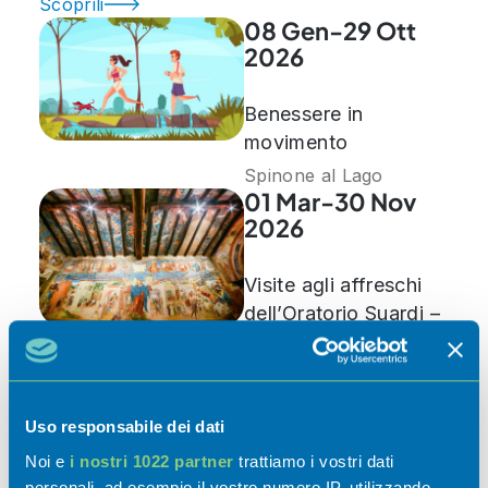
Scoprili
08 Gen-29 Ott
2026
Benessere in
movimento
Spinone al Lago
01 Mar-30 Nov
2026
Visite agli affreschi
dell’Oratorio Suardi –
Stagione 2026
Trescore Balneario
07 Mar-30 Nov
2026
Uso responsabile dei dati
Noi e
i nostri 1022 partner
trattiamo i vostri dati
Riapertura sedi
personali, ad esempio il vostro numero IP, utilizzando