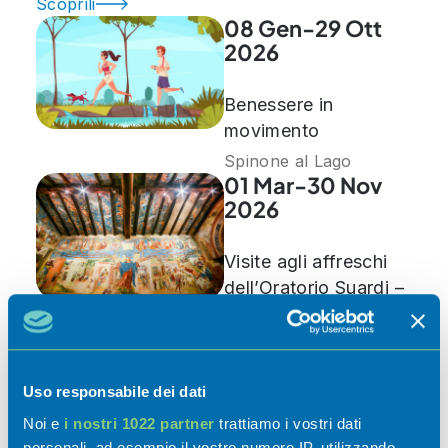
Scoprili
08 Gen-29 Ott
2026
Benessere in
movimento
Spinone al Lago
01 Mar-30 Nov
2026
Visite agli affreschi
dell’Oratorio Suardi –
Stagione 2026
Trescore Balneario
07 Mar-30 Nov
2026
Uso responsabile dei dati
Noi e
i nostri 1022 partner
trattiamo i vostri dati
Riapertura sedi
personali, ad esempio il vostro numero IP, utilizzando