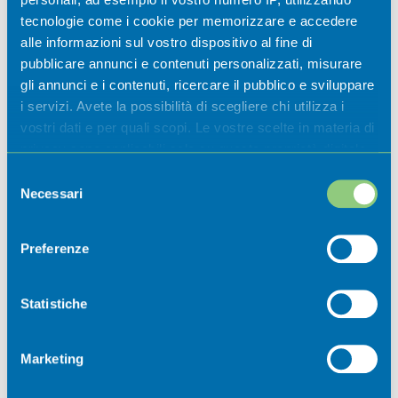
museali 2026
tecnologie come i cookie per memorizzare e accedere
alle informazioni sul vostro dispositivo al fine di
Casazza
pubblicare annunci e contenuti personalizzati, misurare
gli annunci e i contenuti, ricercare il pubblico e sviluppare
i servizi. Avete la possibilità di scegliere chi utilizza i
vostri dati e per quali scopi. Le vostre scelte in materia di
privacy sono applicabili solo su questa proprietà digitale
in cui avete effettuato le vostre scelte. È possibile
Selezione
modificare o revocare il proprio consenso in qualsiasi
Necessari
del
momento dalla Dichiarazione sui cookie o facendo clic
consenso
sull'icona di attivazione della privacy.
Preferenze
Newsletter
Con il tuo consenso, vorremmo anche:
raccogliere informazioni sulla tua posizione
Statistiche
geografica, con un'approssimazione di qualche
Iscriviti ora alla nostra newsletter per
metro,
non perdere nessuna novità dal mondo
Marketing
Identificare il tuo dispositivo, scansionandolo
della Val Cavallina.
attivamente alla ricerca di caratteristiche specifiche