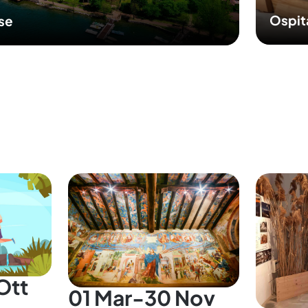
Ospit
sse
Ott
01 Mar-30 Nov