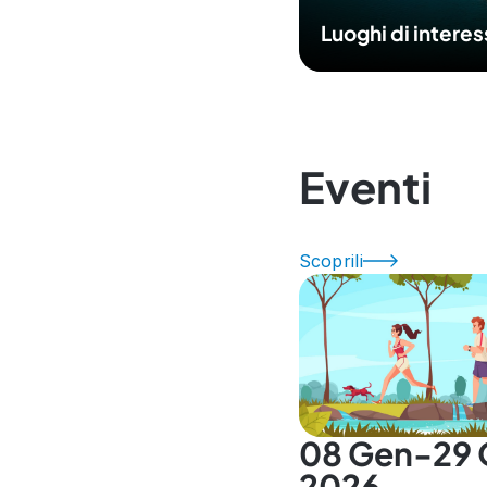
Luoghi di intere
Eventi
Scoprili
08 Gen-29 
2026