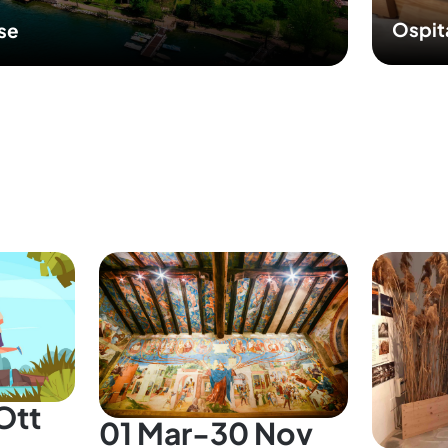
Ospit
sse
Ott
01 Mar-30 Nov