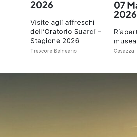
2026
07 M
2026
Visite agli affreschi
dell’Oratorio Suardi –
Riaper
Stagione 2026
museal
Trescore Balneario
Casazza