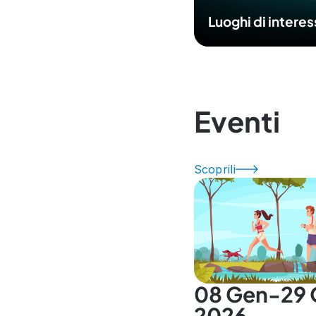
Luoghi di intere
Eventi
Scoprili
08 Gen-29 
2026