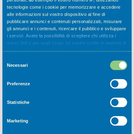
museali 2026
tecnologie come i cookie per memorizzare e accedere
alle informazioni sul vostro dispositivo al fine di
Casazza
pubblicare annunci e contenuti personalizzati, misurare
gli annunci e i contenuti, ricercare il pubblico e sviluppare
i servizi. Avete la possibilità di scegliere chi utilizza i
vostri dati e per quali scopi. Le vostre scelte in materia di
privacy sono applicabili solo su questa proprietà digitale
in cui avete effettuato le vostre scelte. È possibile
Selezione
modificare o revocare il proprio consenso in qualsiasi
Necessari
del
momento dalla Dichiarazione sui cookie o facendo clic
consenso
sull'icona di attivazione della privacy.
Preferenze
Newsletter
Con il tuo consenso, vorremmo anche:
raccogliere informazioni sulla tua posizione
Statistiche
geografica, con un'approssimazione di qualche
Iscriviti ora alla nostra newsletter per
metro,
non perdere nessuna novità dal mondo
Marketing
Identificare il tuo dispositivo, scansionandolo
della Val Cavallina.
attivamente alla ricerca di caratteristiche specifiche