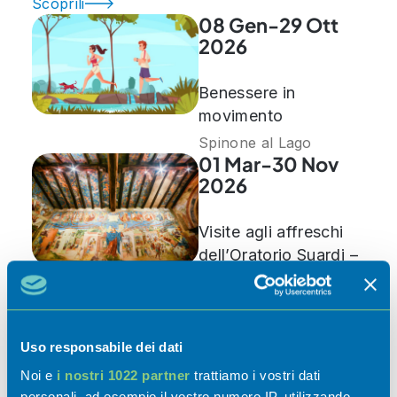
Scoprili
08 Gen-29 Ott
2026
Benessere in
movimento
Spinone al Lago
01 Mar-30 Nov
2026
Visite agli affreschi
dell’Oratorio Suardi –
Stagione 2026
Trescore Balneario
07 Mar-30 Nov
2026
Uso responsabile dei dati
Noi e
i nostri 1022 partner
trattiamo i vostri dati
Riapertura sedi
personali, ad esempio il vostro numero IP, utilizzando